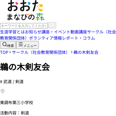
生涯学習とは
お知らせ
講座・イベント
動画講座
サークル（社会
教育関係団体）
ボランティア情報
レポート・コラム
検索
メニュー
TOP
サークル（社会教育関係団体）
鵜の木剣友会
鵜の木剣友会
#
武道 / 剣道
東調布第三小学校
活動内容：剣道