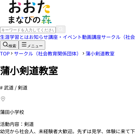
生涯学習とは
お知らせ
講座・イベント
動画講座
サークル（社会
検索
メニュー
TOP
サークル（社会教育関係団体）
蒲小剣道教室
蒲小剣道教室
#
武道 / 剣道
蒲田小学校
活動内容：剣道
幼児から社会人、未経験者大歓迎。先ずは見学、体験に来て下