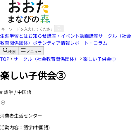
生涯学習とは
お知らせ
講座・イベント
動画講座
サークル（社会
教育関係団体）
ボランティア情報
レポート・コラム
検索
メニュー
TOP
サークル（社会教育関係団体）
楽しい子供会③
楽しい子供会③
#
語学 / 中国語
消費者生活センター
活動内容：語学(中国語)