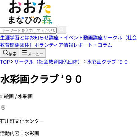
生涯学習とは
お知らせ
講座・イベント
動画講座
サークル（社会
教育関係団体）
ボランティア情報
レポート・コラム
検索
メニュー
TOP
サークル（社会教育関係団体）
水彩画クラブ ’９０
水彩画クラブ ’９０
#
絵画 / 水彩画
石川町文化センター
活動内容：水彩画