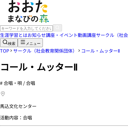
生涯学習とは
お知らせ
講座・イベント
動画講座
サークル（社会
検索
メニュー
TOP
サークル（社会教育関係団体）
コール・ムッターⅡ
コール・ムッターⅡ
#
合唱・唄 / 合唱
馬込文化センター
活動内容：合唱