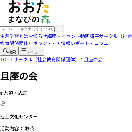
生涯学習とは
お知らせ
講座・イベント
動画講座
サークル（社会
教育関係団体）
ボランティア情報
レポート・コラム
検索
メニュー
TOP
サークル（社会教育関係団体）
且座の会
且座の会
#
茶道 / 茶道
池上文化センター
活動内容： お茶