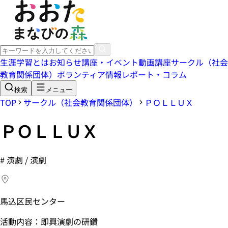
生涯学習とは
お知らせ
講座・イベント
動画講座
サークル（社会
教育関係団体）
ボランティア情報
レポート・コラム
検索
メニュー
TOP
サークル（社会教育関係団体）
ＰＯＬＬＵＸ
ＰＯＬＬＵＸ
#
演劇 / 演劇
馬込区民センター
活動内容：即興演劇の研鑽