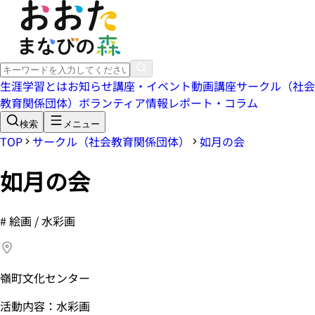
生涯学習とは
お知らせ
講座・イベント
動画講座
サークル（社会
教育関係団体）
ボランティア情報
レポート・コラム
検索
メニュー
TOP
サークル（社会教育関係団体）
如月の会
如月の会
#
絵画 / 水彩画
嶺町文化センター
活動内容：水彩画