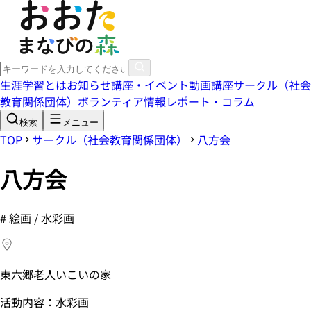
生涯学習とは
お知らせ
講座・イベント
動画講座
サークル（社会
教育関係団体）
ボランティア情報
レポート・コラム
検索
メニュー
TOP
サークル（社会教育関係団体）
八方会
八方会
#
絵画 / 水彩画
東六郷老人いこいの家
活動内容：水彩画