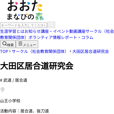
生涯学習とは
お知らせ
講座・イベント
動画講座
サークル（社会
教育関係団体）
ボランティア情報
レポート・コラム
検索
メニュー
TOP
サークル（社会教育関係団体）
大田区居合道研究会
大田区居合道研究会
#
武道 / 居合道
山王小学校
活動内容：居合道、抜刀道