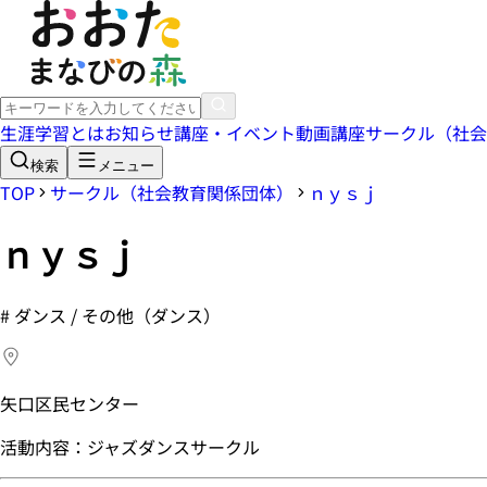
生涯学習とは
お知らせ
講座・イベント
動画講座
サークル（社会
検索
メニュー
TOP
サークル（社会教育関係団体）
ｎｙｓｊ
ｎｙｓｊ
#
ダンス / その他（ダンス）
矢口区民センター
活動内容：ジャズダンスサークル