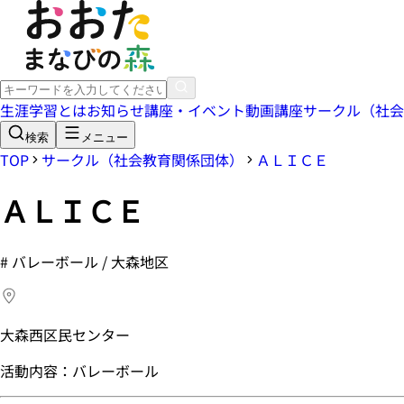
生涯学習とは
お知らせ
講座・イベント
動画講座
サークル（社会
検索
メニュー
TOP
サークル（社会教育関係団体）
ＡＬＩＣＥ
ＡＬＩＣＥ
#
バレーボール / 大森地区
大森西区民センター
活動内容：バレーボール