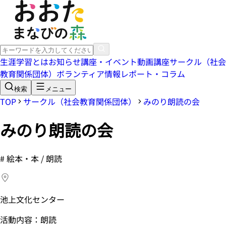
生涯学習とは
お知らせ
講座・イベント
動画講座
サークル（社会
教育関係団体）
ボランティア情報
レポート・コラム
検索
メニュー
TOP
サークル（社会教育関係団体）
みのり朗読の会
みのり朗読の会
#
絵本・本 / 朗読
池上文化センター
活動内容：朗読