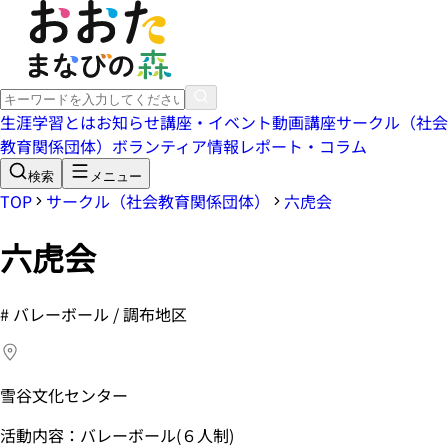
生涯学習とは
お知らせ
講座・イベント
動画講座
サークル（社会
教育関係団体）
ボランティア情報
レポート・コラム
検索
メニュー
TOP
サークル（社会教育関係団体）
六虎会
六虎会
#
バレーボール / 調布地区
雪谷文化センター
活動内容：バレーボール(６人制)