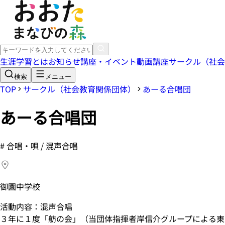
生涯学習とは
お知らせ
講座・イベント
動画講座
サークル（社会
検索
メニュー
TOP
サークル（社会教育関係団体）
あーる合唱団
あーる合唱団
#
合唱・唄 / 混声合唱
御園中学校
活動内容：混声合唱
３年に１度「舫の会」（当団体指揮者岸信介グループによる東